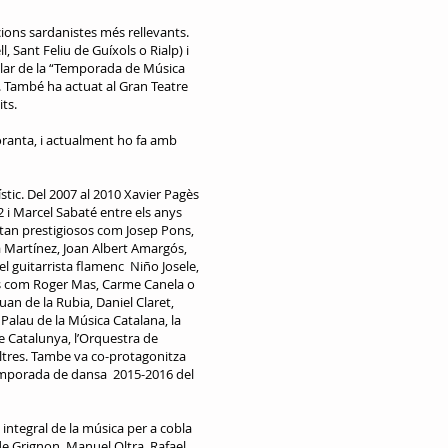
ions sardanistes més rellevants.
, Sant Feliu de Guíxols o Rialp) i
itular de la “Temporada de Música
i. També ha actuat al Gran Teatre
its.
noranta, i actualment ho fa amb
stic. Del 2007 al 2010 Xavier Pagès
2 i Marcel Sabaté entre els anys
s tan prestigiosos com Josep Pons,
 Martínez, Joan Albert Amargós,
 el guitarrista flamenc Niño Josele,
nts com Roger Mas, Carme Canela o
Juan de la Rubia, Daniel Claret,
Palau de la Música Catalana, la
de Catalunya, l’Orquestra de
altres. Tambe va co-protagonitza
temporada de dansa 2015-2016 del
integral de la música per a cobla
de Grignon, Manuel Oltra, Rafael