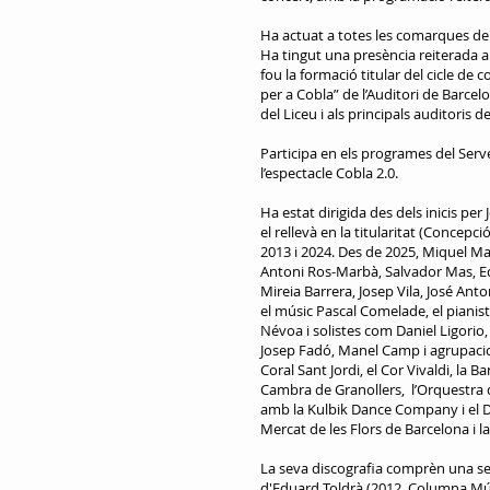
Ha actuat a totes les comarques de 
Ha tingut una presència reiterada a 
fou la formació titular del cicle de
per a Cobla” de l’Auditori de Barcel
del Liceu i als principals auditoris 
Participa en els programes del Serv
l’espectacle Cobla 2.0.
Ha estat dirigida des dels inicis pe
el rellevà en la titularitat (Concep
2013 i 2024. Des de 2025, Miquel Ma
Antoni Ros-Marbà, Salvador Mas, Ed
Mireia Barrera, Josep Vila, José Anto
el músic Pascal Comelade, el pianis
Névoa i solistes com Daniel Ligorio, 
Josep Fadó, Manel Camp i agrupacion
Coral Sant Jordi, el Cor Vivaldi, la
Cambra de Granollers, l’Orquestra d
amb la Kulbik Dance Company i el D
Mercat de les Flors de Barcelona i 
La seva discografia comprèn una set
d'Eduard Toldrà (2012, Columna Músi