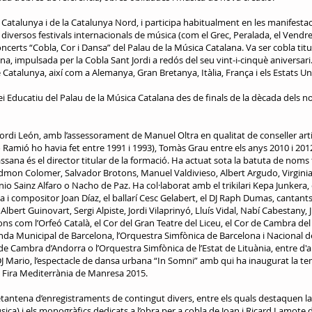
Catalunya i de la Catalunya Nord, i participa habitualment en les manifestac
diversos festivals internacionals de música (com el Grec, Peralada, el Vendrell
 concerts “Cobla, Cor i Dansa” del Palau de la Música Catalana. Va ser cobla t
ona, impulsada per la Cobla Sant Jordi a redós del seu vint-i-cinquè aniversar
de Catalunya, així com a Alemanya, Gran Bretanya, Itàlia, França i els Estats Un
ei Educatiu del Palau de la Música Catalana des de finals de la dècada dels 
r Jordi León, amb l’assessorament de Manuel Oltra en qualitat de conseller artí
ció Ramió ho havia fet entre 1991 i 1993), Tomàs Grau entre els anys 2010 i 201
ssana és el director titular de la formació. Ha actuat sota la batuta de nom
mon Colomer, Salvador Brotons, Manuel Valdivieso, Albert Argudo, Virginia
nio Sainz Alfaro o Nacho de Paz. Ha col·laborat amb el trikilari Kepa Junkera,
ta i compositor Joan Díaz, el ballarí Cesc Gelabert, el DJ Raph Dumas, canta
Albert Guinovart, Sergi Alpiste, Jordi Vilaprinyó, Lluís Vidal, Nabí Cabestany, 
s com l’Orfeó Català, el Cor del Gran Teatre del Liceu, el Cor de Cambra del 
 Banda Municipal de Barcelona, l’Orquestra Simfònica de Barcelona i Nacional 
e Cambra d’Andorra o l’Orquestra Simfònica de l’Estat de Lituània, entre d'
J Mario, l’espectacle de dansa urbana “In Somni” amb qui ha inaugurat la 
la Fira Mediterrània de Manresa 2015.
antena d’enregistraments de contingut divers, entre els quals destaquen la 
ca) i els monogràfics dedicats a l’obra per a cobla de Joan i Ricard Lamote 