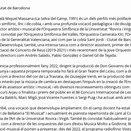
iutat de Barcelona
atalà Miquel Massana (La Selva del Camp, 1991) és un dels perfils més polifacèt
fònic, líric i de cobla, i amb una profunda vocació pedagògica i de divulg
 artístic i musical de l’Orquestra Simfònica de la Universitat “Rovira i Virgili”
convidat per l’Orquestra Simfònica del Vallès, l’Orquestra Camerata XXI, l
a de la Generalitat Valenciana, així com per la cobla Sant Jordi - Ciutat de Ba
 Desenvolupa, també, una intensa tasca com a director assistent, primer de 
ciació de Concerts de Reus (2019-2021) i més recentment de la Jove Orquestr
 directors com Andrés Salado, Pablo González o Daniel Gil de Tejada.
s’inicia professionalment l’any 2022, dirigint la producció de Don Giovanni de 
nya i aquesta propera temporada ho farà al Gran Teatre del Liceu, com a di
com a director del cor de La Traviata, de Giuseppe Verdi, en la producció dels
u interès per la música de cambra en destaquen l’impuls en la creació de l’
l és assessor artístic i musical, i els diversos reconeixements obtinguts com
curs Arjau o finalista i premi del públic en el 8è Concurs Internacional de L
ota Baldrís, Marc Migó, José Vicente Fuentes o Sergi Puig i ha actuat amb art
també, una vocació que desenvolupa àmpliament. En el camp docent ha esta
de Bellaterra “El Musical” i actualment és pianista repertorista de cant al C
 de l’Art de la Universitat Rovira i Virgili. També és convidat habitualment pe
 com a director de les orquestres del curs d’estiu Musica Molto a Godinne, Bèl
ó musical el porten a presentar, des del 2022, el programa radiofònic Visit