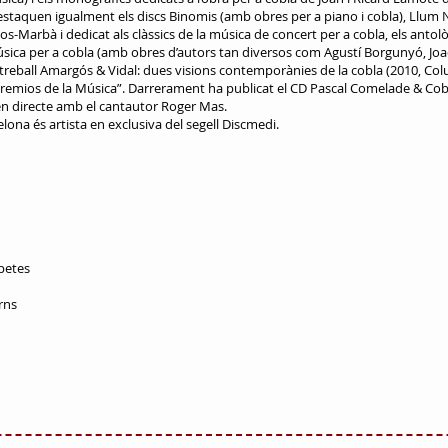
Destaquen igualment els discs Binomis (amb obres per a piano i cobla), Llum 
Ros-Marbà i dedicat als clàssics de la música de concert per a cobla, els antol
sica per a cobla (amb obres d’autors tan diversos com Agustí Borgunyó, Joa
seu treball Amargós & Vidal: dues visions contemporànies de la cobla (2010, Col
Premios de la Música”. Darrerament ha publicat el CD Pascal Comelade & Cobl
 en directe amb el cantautor Roger Mas.
elona és artista en exclusiva del segell Discmedi.
mpetes
rns