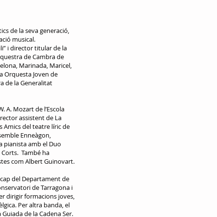
ics de la seva generació,
ació musical.
 i director titular de la
’Orquestra de Cambra de
rcelona, Marinada, Maricel,
la Orquesta Joven de
a de la Generalitat
W. A. Mozart de l’Escola
rector assistent de La
 Amics del teatre líric de
Ensemble Enneàgon,
 a pianista amb el Duo
es Corts. També ha
istes com Albert Guinovart.
t cap del Departament de
onservatori de Tarragona i
r dirigir formacions joves,
gica. Per altra banda, el
a Guiada de la Cadena Ser.