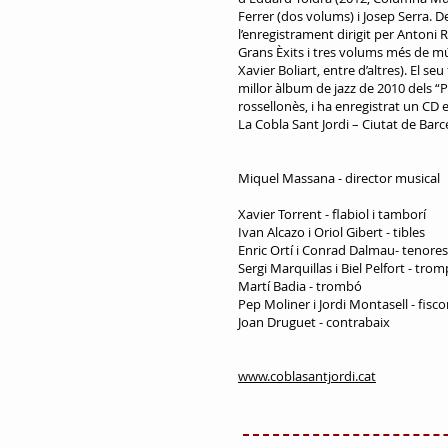
Ferrer (dos volums) i Josep Serra. 
l’enregistrament dirigit per Antoni 
Grans Èxits i tres volums més de mú
Xavier Boliart, entre d’altres). El 
millor àlbum de jazz de 2010 dels “
rossellonès, i ha enregistrat un CD
La Cobla Sant Jordi – Ciutat de Barc
Miquel Massana - director musical
Xavier Torrent - flabiol i tamborí
Ivan Alcazo i Oriol Gibert - tibles
Enric Ortí i Conrad Dalmau- tenores
Sergi Marquillas i Biel Pelfort - tro
Martí Badia - trombó
Pep Moliner i Jordi Montasell - fisco
Joan Druguet - contrabaix
www.coblasantjordi.cat