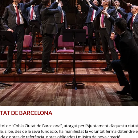
UTAT DE BARCELONA​
ítol de “Cobla Ciutat de Barcelona”, atorgat per l’Ajuntament d’aquesta ciutat
la, si bé, des de la seva fundació, ha manifestat la voluntat ferma d’atendre
da d’obres de referència, obres oblidades i música de nova creació.