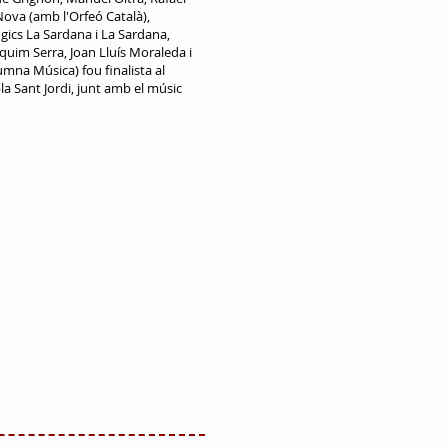
Nova (amb l'Orfeó Català),
ògics La Sardana i La Sardana,
quim Serra, Joan Lluís Moraleda i
umna Música) fou finalista al
a Sant Jordi, junt amb el músic