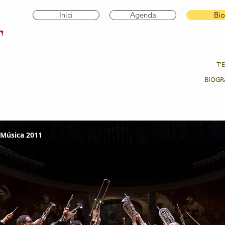
Inici
Agenda
Bio
T'
BIOGR
 Música 2011