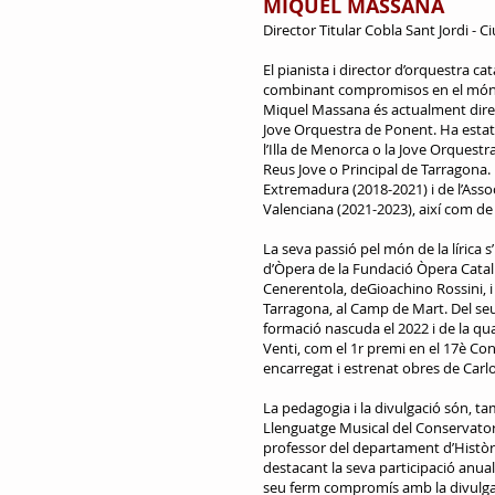
MIQUEL MASSANA
Director Titular Cobla Sant Jordi - C
El pianista i director d’orquestra c
combinant compromisos en el món sim
Miquel Massana és actualment director
Jove Orquestra de Ponent. Ha estat 
l’Illa de Menorca o la Jove Orquestr
Reus Jove o Principal de Tarragona.
Extremadura (2018-2021) i de l’Asso
Valenciana (2021-2023), així com de
La seva passió pel món de la lírica 
d’Òpera de la Fundació Òpera Catalu
Cenerentola, deGioachino Rossini, i 
Tarragona, al Camp de Mart. Del se
formació nascuda el 2022 i de la qua
Venti, com el 1r premi en el 17è Con
encarregat i estrenat obres de Carl
La pedagogia i la divulgació són, 
Llenguatge Musical del Conservatori 
professor del departament d’Història
destacant la seva participació anual
seu ferm compromís amb la divulgaci